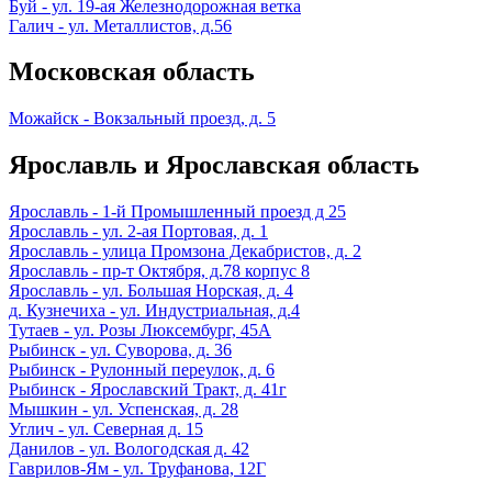
Буй - ул. 19-ая Железнодорожная ветка
Галич - ул. Металлистов, д.56
Московская область
Можайск - Вокзальный проезд, д. 5
Ярославль и Ярославская область
Ярославль - 1-й Промышленный проезд д 25
Ярославль - ул. 2-ая Портовая, д. 1
Ярославль - улица Промзона Декабристов, д. 2
Ярославль - пр-т Октября, д.78 корпус 8
Ярославль - ул. Большая Норская, д. 4
д. Кузнечиха - ул. Индустриальная, д.4
Тутаев - ул. Розы Люксембург, 45А
Рыбинск - ул. Суворова, д. 36
Рыбинск - Рулонный переулок, д. 6
Рыбинск - Ярославский Тракт, д. 41г
Мышкин - ул. Успенская, д. 28
Углич - ул. Северная д. 15
Данилов - ул. Вологодская д. 42
Гаврилов-Ям - ул. Труфанова, 12Г