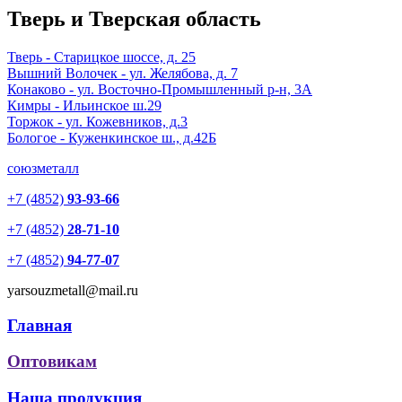
Тверь и Тверская область
Тверь - Старицкое шоссе, д. 25
Вышний Волочек - ул. Желябова, д. 7
Конаково - ул. Восточно-Промышленный р-н, 3А
Кимры - Ильинское ш.29
Торжок - ул. Кожевников, д.3
Бологое - Куженкинское ш., д.42Б
союзметалл
+7 (4852)
93-93-66
+7 (4852)
28-71-10
+7 (4852)
94-77-07
yarsouzmetall@mail.ru
Главная
Оптовикам
Наша продукция