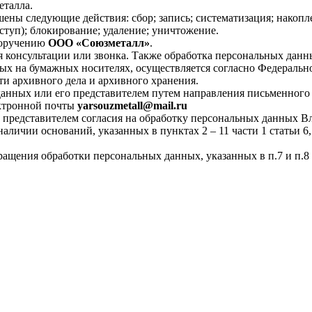
еталла.
ены следующие действия: сбор; запись; систематизация; накопле
оступ); блокирование; удаление; уничтожение.
поручению
ООО «Союзметалл»
.
 консультации или звонка. Также обработка персональных данн
х на бумажных носителях, осуществляется согласно Федеральн
и архивного дела и архивного хранения.
анных или его представителем путем направления письменного з
ектронной почты
yarsouzmetall@mail.ru
 представителем согласия на обработку персональных данных В
личии оснований, указанных в пунктах 2 – 11 части 1 статьи 6, 
кращения обработки персональных данных, указанных в п.7 и п.8