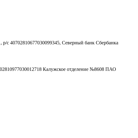
, р/с 40702810677030099345, Северный банк Сбербанка
40702810977030012718 Калужское отделение №8608 ПАО