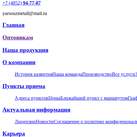
+7 (4852)
94-77-07
yarsouzmetall@mail.ru
Главная
Оптовикам
Наша продукция
О компании
История развития
Наша команда
Производство
Все услуги
Пункты приема
Адреса пунктов
Цены
Ближайший пункт с маршрутом
Гра
Актуальная информация
Лицензии
Новости
Соглашение о политике конфиденциал
Карьера