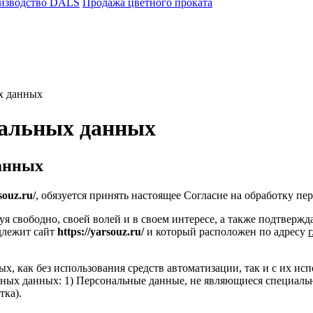
изводство DALS
Продажа цветного проката
х данных
нальных данных
данных
souz.ru/
, обязуется принять настоящее Согласие на обработку пе
уя свободно, своей волей и в своем интересе, а также подтверж
длежит сайт
https://yarsouz.ru/
и который расположен по адресу
х, как без использования средств автоматизации, так и с их ис
ьных данных: 1) Персональные данные, не являющиеся специальн
тка).