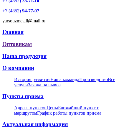
+7 (4852)
28-71-10
+7 (4852)
94-77-07
yarsouzmetall@mail.ru
Главная
Оптовикам
Наша продукция
О компании
История развития
Наша команда
Производство
Все
услуги
Заявка на вывоз
Пункты приема
Адреса пунктов
Цены
Ближайший пункт с
маршрутом
График работы пунктов приема
Актуальная информация