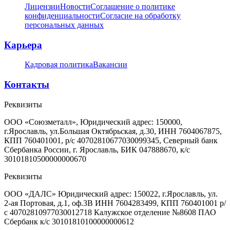
Лицензии
Новости
Соглашение о политике
конфиденциальности
Согласие на обработку
персональных данных
Карьера
Кадровая политика
Вакансии
Контакты
Реквизиты
ООО «Союзметалл», Юридический адрес: 150000,
г.Ярославль, ул.Большая Октябрьская, д.30, ИНН 7604067875,
КПП 760401001, р/с 40702810677030099345, Северный банк
Сбербанка России, г. Ярославль, БИК 047888670, к/с
30101810500000000670
Реквизиты
ООО «ДАЛС» Юридический адрес: 150022, г.Ярославль, ул.
2-ая Портовая, д.1, оф.3В ИНН 7604283499, КПП 760401001 р/
с 40702810977030012718 Калужское отделение №8608 ПАО
Сбербанк к/с 30101810100000000612